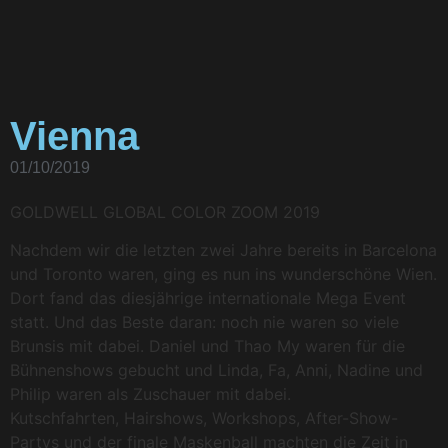
Vienna
01/10/2019
GOLDWELL GLOBAL COLOR ZOOM 2019
Nachdem wir die letzten zwei Jahre bereits in Barcelona
und Toronto waren, ging es nun ins wunderschöne Wien.
Dort fand das diesjährige internationale Mega Event
statt. Und das Beste daran: noch nie waren so viele
Brunsis mit dabei. Daniel und Thao My waren für die
Bühnenshows gebucht und Linda, Fa, Anni, Nadine und
Philip waren als Zuschauer mit dabei.
Kutschfahrten, Hairshows, Workshops, After-Show-
Partys und der finale Maskenball machten die Zeit in