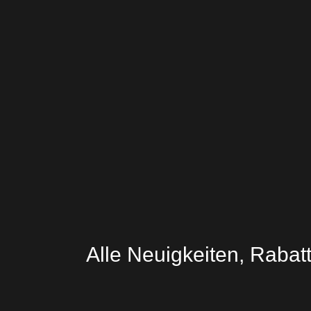
Alle Neuigkeiten, Rabatt